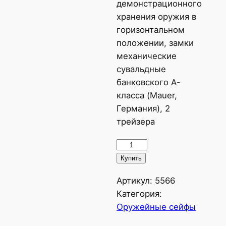
демонстрационного
хранения оружия в
горизонтальном
положении, замки
механические
сувальдные
банковского А-
класса (Mauer,
Германия), 2
трейзера
Количество
товара
Купить
Оружейный
Артикул:
5566
сейф
Категория:
1035
Оружейные сейфы
БГ